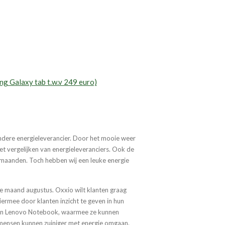
ng Galaxy tab t.w.v 249 euro)
ndere energieleverancier. Door het mooie weer
et vergelijken van energieleveranciers. Ook de
rmaanden. Toch hebben wij een leuke energie
de maand augustus. Oxxio wilt klanten graag
ermee door klanten inzicht te geven in hun
f een Lenovo Notebook, waarmee ze kunnen
 mensen kunnen zuiniger met energie omgaan.