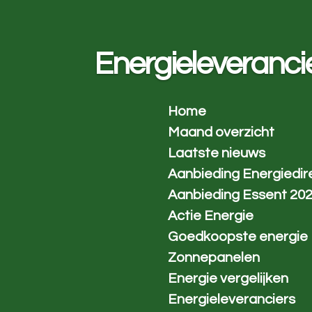
Ga
direct
naar
Energieleverancie
de
hoofdinhoud
Home
Maand overzicht
Laatste nieuws
Aanbieding Energiedir
Aanbieding Essent 20
Actie Energie
Goedkoopste energie
Zonnepanelen
Energie vergelijken
Energieleveranciers